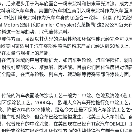
，后来逐步用于汽车底面合一粉末涂料和粉末罩光清漆，成为真
末涂料喷涂汽车车身。美国的汽车制造商引入粉末涂料作为汽车面漆时
货卡车系列中使用粉末涂料作为汽车车身的底面合一涂料，积累了相关
 Motors(通用)和Daimler-Chrysler(克莱斯勒)这2
涂料这一发展趋势，取代液体涂料。
零部件方面，虽然以其优异的涂层性能和环保性能已经完全可以
而欧美国家适用于汽车零部件喷涂的粉末产品已经达到50%以上
存在质量与规模上的差距。
料在汽车领域的应用不断扩大，如汽车铝轮毂、汽车保险杠、刹
耐候纯聚酯粉末、聚氨酯、丙烯酸。目前它们固化温度相对偏高(1
安全隐患。在汽车轮毂、刹车片、转动轴等特殊零部件涂装方面
传统的汽车表面液体涂装工艺一般为：中涂、色漆及清漆3道工
环保涂装工艺。2000年， 欧洲大众汽车开始推行免中涂工艺
放、降低20%的CO2排放，是迄今为止最环保的汽车涂装工艺
推广相对较少，但变革已经在慢慢发生，北美三大汽车制造厂商
，代替原有的中涂涂装，在美国现在已经有11家汽车OEM工厂
，但粉末涂料在经济性和环保性方面的优势使得汽车制造商和涂料