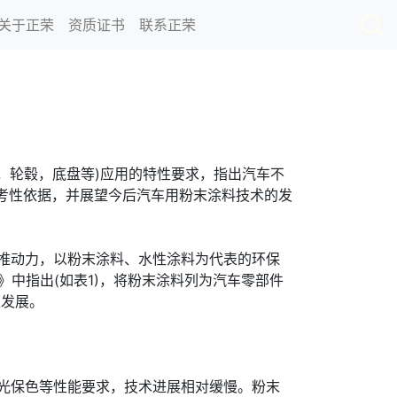
关于正荣
资质证书
联系正荣
，轮毂，底盘等)应用的特性要求，指出汽车不
考性依据，并展望今后汽车用粉末涂料技术的发
主推动力，以粉末涂料、水性涂料为代表的环保
案》中指出(如表1)，将粉末涂料列为汽车零部件
速发展。
保光保色等性能要求，技术进展相对缓慢。粉末