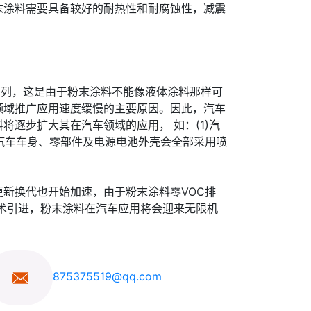
末涂料需要具备较好的耐热性和耐腐蚀性，减震
系列，这是由于粉末涂料不能像液体涂料那样可
领域推广应用速度缓慢的主要原因。因此，汽车
逐步扩大其在汽车领域的应用， 如：(1)汽
能汽车车身、零部件及电源电池外壳会全部采用喷
新换代也开始加速，由于粉末涂料零VOC排
术引进，粉末涂料在汽车应用将会迎来无限机
875375519@qq.com