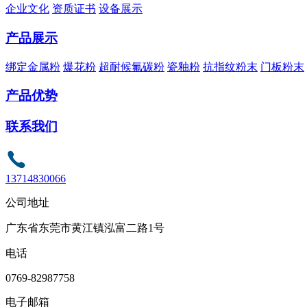
企业文化
资质证书
设备展示
产品展示
绑定金属粉
爆花粉
超耐候氟碳粉
瓷釉粉
抗指纹粉末
门板粉末
产品优势
联系我们
13714830066
公司地址
广东省东莞市黄江镇泓富二路1号
电话
0769-82987758
电子邮箱