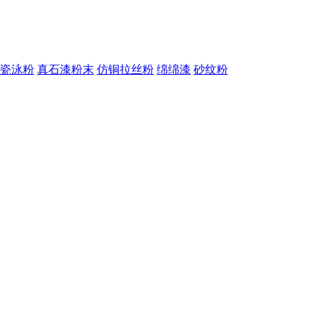
瓷泳粉
真石漆粉末
仿铜拉丝粉
绵绵漆
砂纹粉