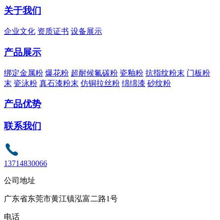
关于我们
企业文化
资质证书
设备展示
产品展示
绑定金属粉
爆花粉
超耐候氟碳粉
瓷釉粉
抗指纹粉末
门板粉
末
瓷泳粉
真石漆粉末
仿铜拉丝粉
绵绵漆
砂纹粉
产品优势
联系我们
13714830066
公司地址
广东省东莞市黄江镇泓富二路1号
电话