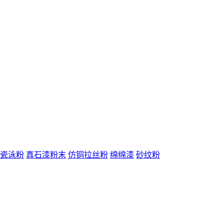
瓷泳粉
真石漆粉末
仿铜拉丝粉
绵绵漆
砂纹粉