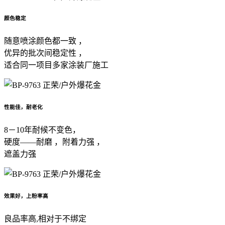
颜色稳定
随意喷涂颜色都一致 ，
优异的批次间稳定性 ，
适合同一项目多家涂装厂施工
性能佳，耐老化
8－10年耐候不变色，
硬度——耐磨 ，附着力强 ，
遮盖力强
效果好，上粉率高
良品率高,相对于不绑定