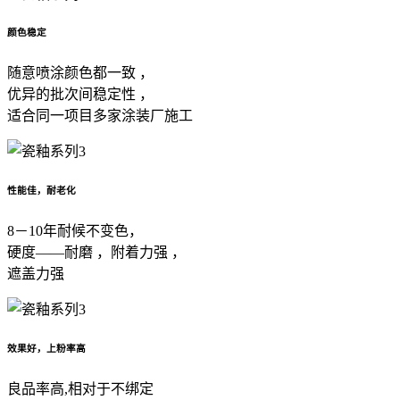
颜色稳定
随意喷涂颜色都一致 ，
优异的批次间稳定性 ，
适合同一项目多家涂装厂施工
性能佳，耐老化
8－10年耐候不变色，
硬度——耐磨 ，附着力强 ，
遮盖力强
效果好，上粉率高
良品率高,相对于不绑定