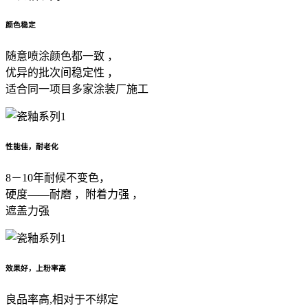
颜色稳定
随意喷涂颜色都一致 ，
优异的批次间稳定性 ，
适合同一项目多家涂装厂施工
性能佳，耐老化
8－10年耐候不变色，
硬度——耐磨 ，附着力强 ，
遮盖力强
效果好，上粉率高
良品率高,相对于不绑定