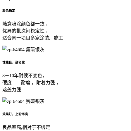
颜色稳定
随意喷涂颜色都一致 ，
优异的批次间稳定性 ，
适合同一项目多家涂装厂施工
性能佳，耐老化
8－10年耐候不变色，
硬度——耐磨 ，附着力强 ，
遮盖力强
效果好，上粉率高
良品率高,相对于不绑定