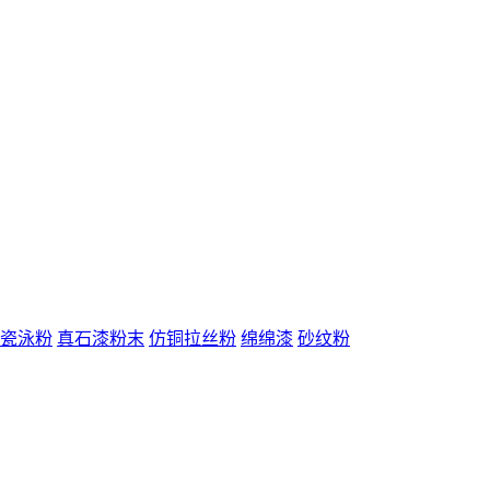
瓷泳粉
真石漆粉末
仿铜拉丝粉
绵绵漆
砂纹粉