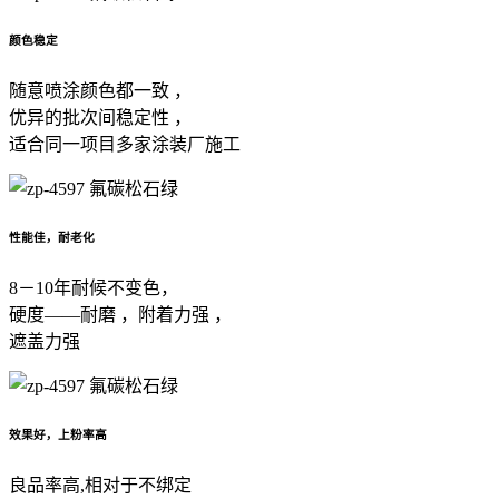
颜色稳定
随意喷涂颜色都一致 ，
优异的批次间稳定性 ，
适合同一项目多家涂装厂施工
性能佳，耐老化
8－10年耐候不变色，
硬度——耐磨 ，附着力强 ，
遮盖力强
效果好，上粉率高
良品率高,相对于不绑定