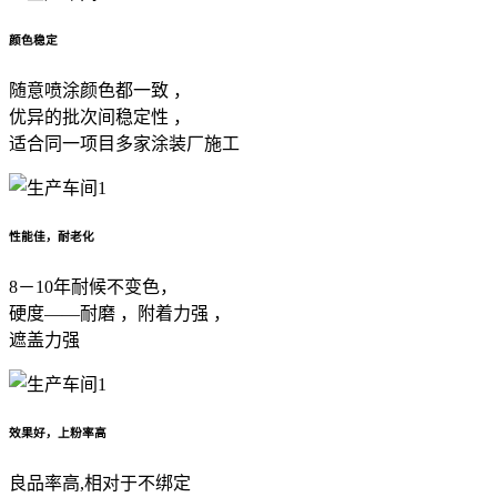
颜色稳定
随意喷涂颜色都一致 ，
优异的批次间稳定性 ，
适合同一项目多家涂装厂施工
性能佳，耐老化
8－10年耐候不变色，
硬度——耐磨 ，附着力强 ，
遮盖力强
效果好，上粉率高
良品率高,相对于不绑定