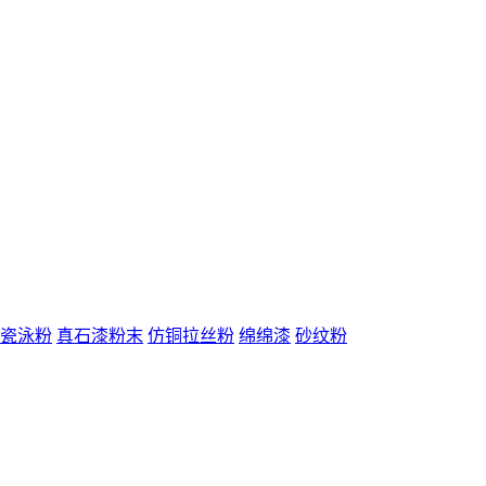
瓷泳粉
真石漆粉末
仿铜拉丝粉
绵绵漆
砂纹粉