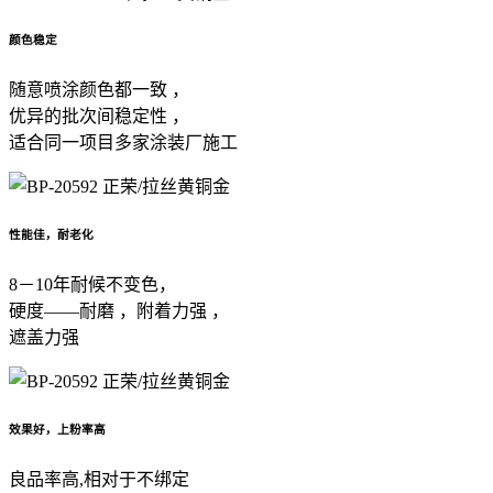
颜色稳定
随意喷涂颜色都一致 ，
优异的批次间稳定性 ，
适合同一项目多家涂装厂施工
性能佳，耐老化
8－10年耐候不变色，
硬度——耐磨 ，附着力强 ，
遮盖力强
效果好，上粉率高
良品率高,相对于不绑定